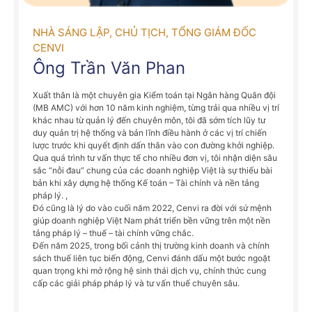
NHÀ SÁNG LẬP, CHỦ TỊCH, TỔNG GIÁM ĐỐC
CENVI
Ông Trần Văn Phan
Xuất thân là một chuyên gia Kiểm toán tại Ngân hàng Quân đội
(MB AMC) với hơn 10 năm kinh nghiệm, từng trải qua nhiều vị trí
khác nhau từ quản lý đến chuyên môn, tôi đã sớm tích lũy tư
duy quản trị hệ thống và bản lĩnh điều hành ở các vị trí chiến
lược trước khi quyết định dấn thân vào con đường khởi nghiệp.
Qua quá trình tư vấn thực tế cho nhiều đơn vị, tôi nhận diện sâu
sắc “nỗi đau” chung của các doanh nghiệp Việt là sự thiếu bài
bản khi xây dựng hệ thống Kế toán – Tài chính và nền tảng
pháp lý. ,
Đó cũng là lý do vào cuối năm 2022, Cenvi ra đời với sứ mệnh
giúp doanh nghiệp Việt Nam phát triển bền vững trên một nền
tảng pháp lý – thuế – tài chính vững chắc.
Đến năm 2025, trong bối cảnh thị trường kinh doanh và chính
sách thuế liên tục biến động, Cenvi đánh dấu một bước ngoặt
quan trọng khi mở rộng hệ sinh thái dịch vụ, chính thức cung
cấp các giải pháp pháp lý và tư vấn thuế chuyên sâu.