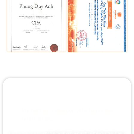
GIÁ TRỌN GÓI CÔNG KHAI
Phí dịch vụ: 1,080,000 VNĐ (Chưa bao
gồm VAT 8%).
Đối với trường hợp
cập nhật địa chỉ do thay đổi địa giới hành