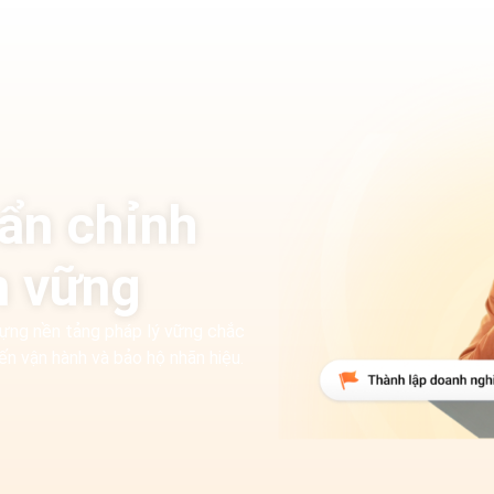
ẩn chỉnh
n vững
dựng nền tảng pháp lý vững chắc
ến vận hành và bảo hộ nhãn hiệu.