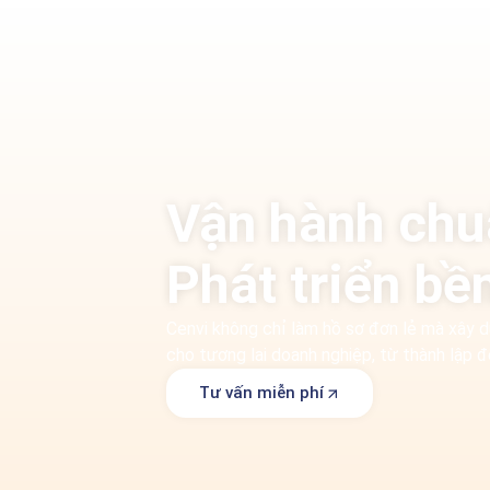
Vận hành chu
Phát triển bề
Cenvi không chỉ làm hồ sơ đơn lẻ mà xây 
cho tương lai doanh nghiệp, từ thành lập đ
Tư vấn miễn phí