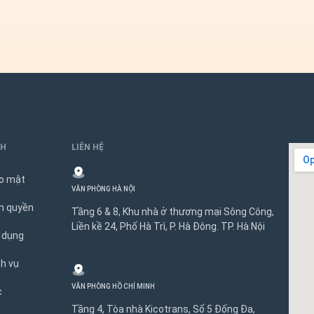
NH
LIÊN HỆ
ảo mật
VĂN PHÒNG HÀ NỘI
n quyền
Tầng 6 & 8, Khu nhà ở thương mại Sông Công,
Liền kề 24, Phố Hà Trì, P. Hà Đông. TP. Hà Nội
 dụng
ch vụ
VĂN PHÒNG HỒ CHÍ MINH
c
Tầng 4, Tòa nhà Kicotrans, Số 5 Đống Đa,