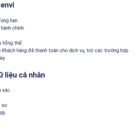
Cenvi
đúng hạn.
 hành chính.
ụ tổng thể.
iền Khách hàng đã thanh toán cho dịch vụ, trừ các trường hợp
ày.
ữ liệu cá nhân
 xác.
 sư.
ợp.