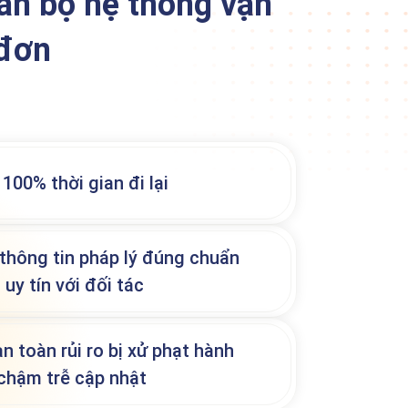
àn bộ hệ thống vận
 đơn
 100% thời gian đi lại
thông tin pháp lý đúng chuẩn
 uy tín với đối tác
n toàn rủi ro bị xử phạt hành
chậm trễ cập nhật