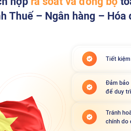
ích hợp
rà soát và đồng bộ
to
h Thuế – Ngân hàng – Hóa
Tiết kiệm
Đảm bảo 
để duy trì
Tránh hoà
chính do 