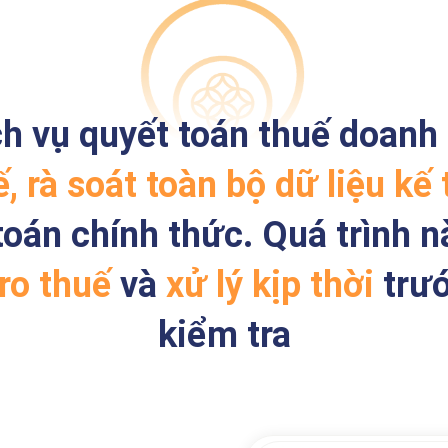
ch vụ quyết toán thuế doanh
uế, rà soát toàn bộ dữ liệu kế
toán chính thức. Quá trình 
 ro thuế
và
xử lý kịp thời
trư
kiểm tra