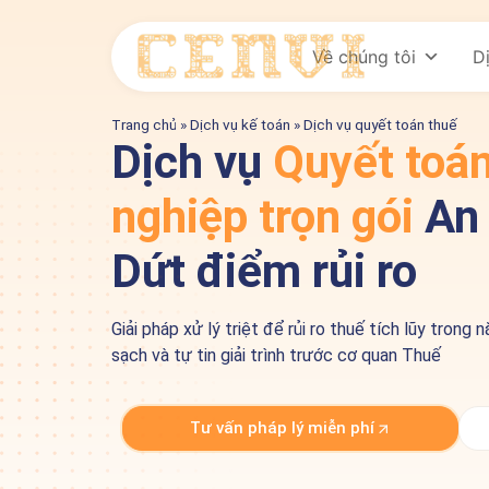
Về chúng tôi
D
Trang chủ
»
Dịch vụ kế toán
»
Dịch vụ quyết toán thuế
Dịch vụ
Quyết toá
nghiệp trọn gói
An 
Dứt điểm rủi ro
Giải pháp xử lý triệt để rủi ro thuế tích lũy tron
sạch và tự tin giải trình trước cơ quan Thuế
Tư vấn pháp lý miễn phí