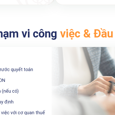
hạm vi công
việc & Đầu
trước quyết toán
NDN
h (nếu có)
uy định
 việc với cơ quan thuế