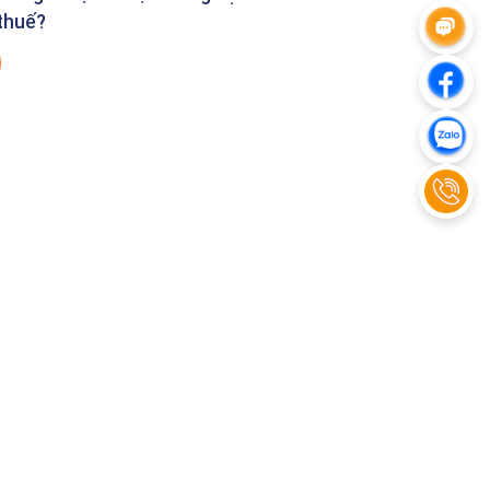
thuế?