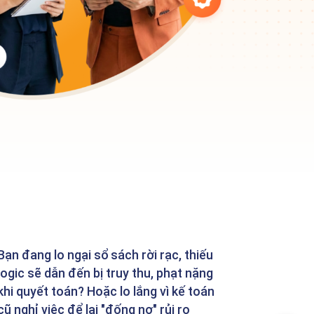
Bạn đang lo ngại sổ sách rời rạc, thiếu
logic sẽ dẫn đến bị truy thu, phạt nặng
khi quyết toán? Hoặc lo lắng vì kế toán
cũ nghỉ việc để lại "đống nợ" rủi ro