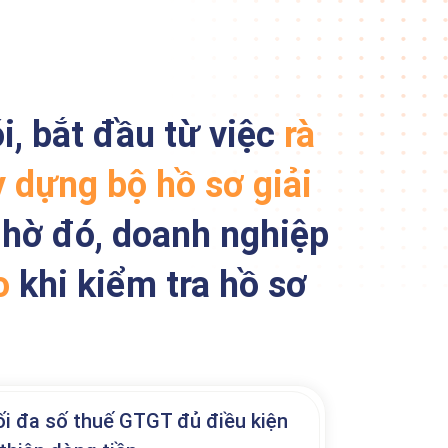
i, bắt đầu từ việc
rà
y dựng bộ hồ sơ giải
Nhờ đó, doanh nghiệp
o
khi kiểm tra hồ sơ
ối đa số thuế GTGT đủ điều kiện