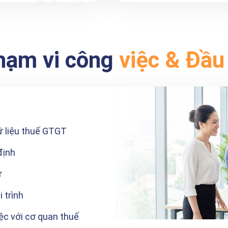
hạm vi công
việc & Đầu
ữ liệu thuế GTGT
định
ừ
 trình
iệc với cơ quan thuế