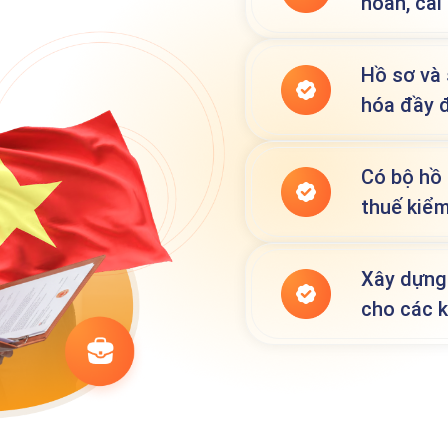
hoàn, cải
Hồ sơ và 
hóa đầy 
Có bộ hồ 
thuế kiểm
Xây dựng 
cho các k